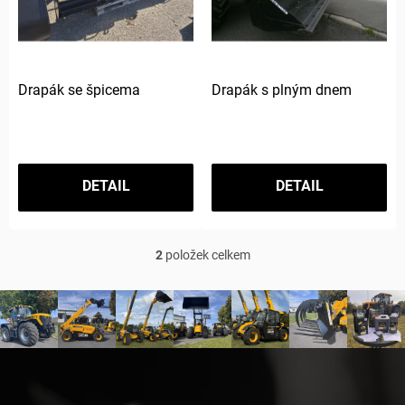
r
o
d
u
k
Drapák se špicema
Drapák s plným dnem
t
ů
DETAIL
DETAIL
2
položek celkem
O
v
l
á
d
a
Z
c
á
í
p
p