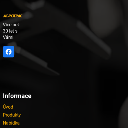
a
r
t
v
í
k
y
Více než
v
ý
30 let s
p
Vámi!
i
s
u
Informace
Úvod
Produkty
Nabídka