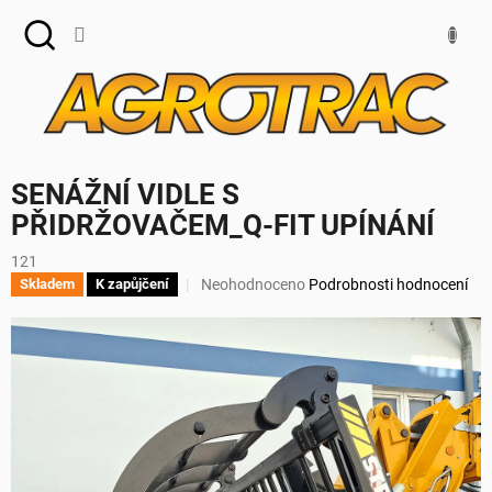
Přejít
na
obsah
SENÁŽNÍ VIDLE S
PŘIDRŽOVAČEM_Q-FIT UPÍNÁNÍ
121
Průměrné
Neohodnoceno
Podrobnosti hodnocení
Skladem
K zapůjčení
hodnocení
produktu
je
0,0
z
5
hvězdiček.