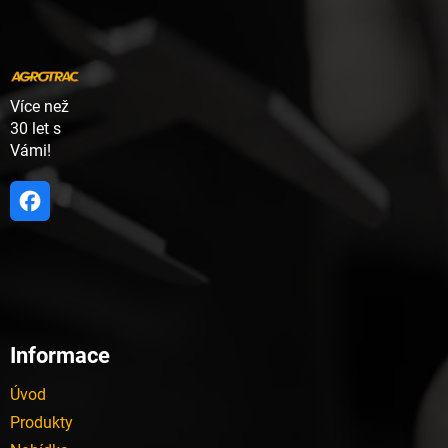
p
a
t
í
Více než
30 let s
Vámi!
Informace
Úvod
Produkty