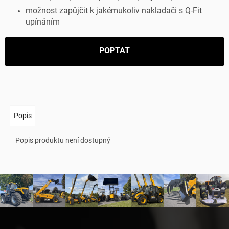
možnost zapůjčit k jakémukoliv nakladači s Q-Fit
upínáním
POPTAT
Popis
Popis produktu není dostupný
Z
á