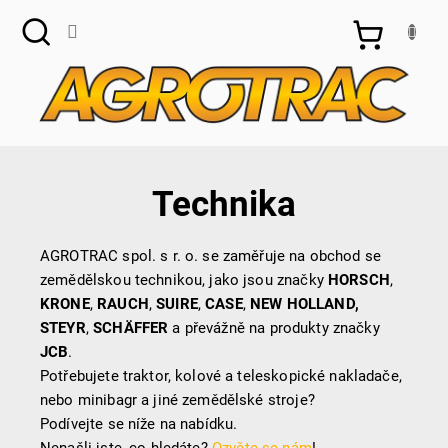
Přejít
na
NÁKUPNÍ
obsah
KOŠÍK
Technika
AGROTRAC spol. s r. o. se zaměřuje na obchod se
zemědělskou technikou, jako jsou značky
HORSCH
,
KRONE
,
RAUCH
,
SUIRE
,
CASE
,
NEW HOLLAND,
STEYR
,
SCHÄFFER
a převážně na produkty značky
JCB
.
Potřebujete traktor, kolové a teleskopické nakladače,
nebo minibagr a jiné zemědělské stroje?
Podívejte se níže na nabídku.
Nenašli jste, co hledáte?
Ozvěte se nám
!