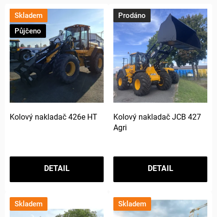
V
Skladem
Prodáno
ý
p
Půjčeno
i
s
p
r
o
d
u
k
Kolový nakladač 426e HT
Kolový nakladač JCB 427
t
Agri
ů
DETAIL
DETAIL
Skladem
Skladem