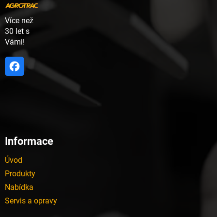
ý
p
Více než
i
30 let s
s
u
Vámi!
Informace
Úvod
Produkty
Nabídka
Servis a opravy