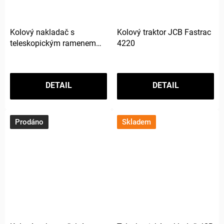
Kolový nakladač s
Kolový traktor JCB Fastrac
teleskopickým ramenem
4220
JCB TM420S Agri
DETAIL
DETAIL
Prodáno
Skladem