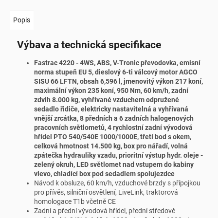
Popis
Výbava a technická specifikace
Fastrac 4220 - 4WS, ABS, V-Tronic převodovka, emisní
norma stupeň EU 5, dieslový 6-ti válcový motor AGCO
SISU 66 LFTN, obsah 6,596 l, jmenovitý výkon 217 koní,
maximální výkon 235 koní, 950 Nm, 60 km/h, zadní
zdvih 8.000 kg, vyhřívané vzduchem odpružené
sedadlo řidiče, elektricky nastavitelná a vyhřívaná
vnější zrcátka, 8 předních a 6 zadních halogenových
pracovních světlometů, 4 rychlostní zadní vývodová
hřídel PTO 540/540E 1000/1000E, třetí bod s okem,
celková hmotnost 14.500 kg, box pro nářadí, volná
zpátečka hydrauliky vzadu, prioritní výstup hydr. oleje -
zelený okruh, LED světlomet nad vstupem do kabiny
vlevo, chladící box pod sedadlem spolujezdce
Návod k obsluze, 60 km/h, vzduchové brzdy s přípojkou
pro přívěs, silniční osvětlení, LiveLink, traktorová
homologace T1b včetně CE
Zadní a přední vývodová hřídel, přední středově