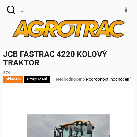
Přejít
na
obsah
JCB FASTRAC 4220 KOLOVÝ
TRAKTOR
379
Průměrné
Neohodnoceno
Podrobnosti hodnocení
Skladem
K zapůjčení
hodnocení
produktu
je
0,0
z
5
hvězdiček.