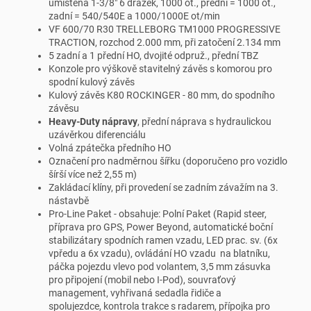
umístěná 1-3/8" 6 drážek, 1000 ot., přední = 1000 ot.,
zadní = 540/540E a 1000/1000E ot/min
VF 600/70 R30 TRELLEBORG TM1000 PROGRESSIVE
TRACTION, rozchod 2.000 mm, při zatočení 2.134 mm
5 zadní a 1 přední HO, dvojité odpruž., přední TBZ
Konzole pro výškově stavitelný závěs s komorou pro
spodní kulový závěs
Kulový závěs K80 ROCKINGER - 80 mm, do spodního
závěsu
Heavy-Duty nápravy
, přední náprava s hydraulickou
uzávěrkou diferenciálu
Volná zpátečka předního HO
Označení pro nadměrnou šířku (doporučeno pro vozidlo
šírší více než 2,55 m)
Zakládací klíny, při provedení se zadním závažím na 3.
nástavbě
Pro-Line Paket - obsahuje: Polní Paket (Rapid steer,
příprava pro GPS, Power Beyond, automatické boční
stabilizátary spodních ramen vzadu, LED prac. sv. (6x
vpředu a 6x vzadu), ovládání HO vzadu na blatníku,
páčka pojezdu vlevo pod volantem, 3,5 mm zásuvka
pro připojení (mobil nebo I-Pod), souvraťový
management, vyhřivaná sedadla řidiče a
spolujezdce, kontrola trakce s radarem, přípojka pro