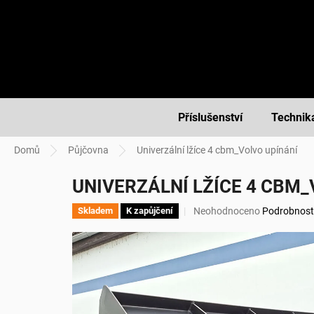
Přejít
na
obsah
Příslušenství
Technik
Domů
Půjčovna
Univerzální lžíce 4 cbm_Volvo upínání
UNIVERZÁLNÍ LŽÍCE 4 CBM_
Průměrné
Neohodnoceno
Podrobnost
Skladem
K zapůjčení
hodnocení
produktu
je
0,0
z
5
hvězdiček.