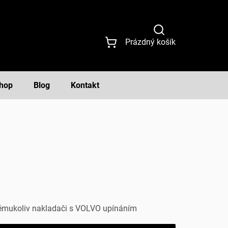
NÁKUPNÍ
Prázdný košík
KOŠÍK
hop
Blog
Kontakt
kémukoliv nakladači s VOLVO upínáním