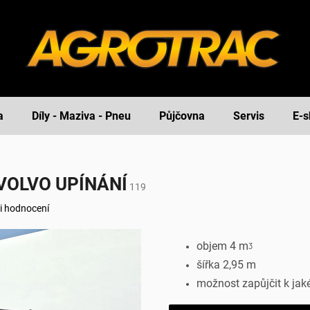
a
Díly - Maziva - Pneu
Půjčovna
Servis
E-s
VOLVO UPÍNÁNÍ
119
i hodnocení
objem 4 mᶾ
šířka 2,95 m
možnost zapůjčit k ja