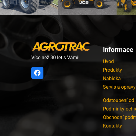
Z
á
p
a
t
í
Informace
Více než 30 let s Vámi!
Úvod
Produkty
Nabídka
Servis a opravy
Odstoupení od 
Podmínky ochr
Obchodní podm
Kontakty