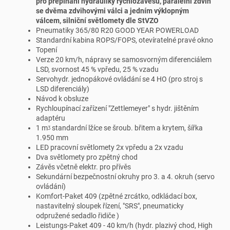
pro přepínání hydrauliky rychlozávěsu, paralelní zdvih
se dvěma zdvihovými válci a jedním výklopným
válcem, silniční světlomety dle StVZO
Pneumatiky 365/80 R20 GOOD YEAR POWERLOAD
Standardní kabina ROPS/FOPS, otevíratelné pravé okno
Topení
Verze 20 km/h, nápravy se samosvorným diferenciálem
LSD, svornost 45 % vpředu, 25 % vzadu
Servohydr. jednopákové ovládání se 4 HO (pro stroj s
LSD diferenciály)
Návod k obsluze
Rychloupínací zařízení "Zettlemeyer" s hydr. jištěním
adaptéru
1 mᶾ standardní lžíce se šroub. břitem a krytem, šířka
1.950 mm
LED pracovní světlomety 2x vpředu a 2x vzadu
Dva světlomety pro zpětný chod
Závěs včetně elektr. pro přívěs
Sekundární bezpečnostní okruhy pro 3. a 4. okruh (servo
ovládání)
Komfort-Paket 409 (zpětné zrcátko, odkládací box,
nastavitelný sloupek řízení, "SRS", pneumaticky
odpružené sedadlo řidiče )
Leistungs-Paket 409 - 40 km/h (hydr. plazivý chod, High