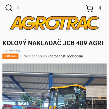
Přejít
na
NÁKUPNÍ
obsah
KOŠÍK
KOLOVÝ NAKLADAČ JCB 409 AGRI
600.227.24
Průměrné
Neohodnoceno
Podrobnosti hodnocení
Skladem
hodnocení
produktu
je
0,0
z
5
hvězdiček.