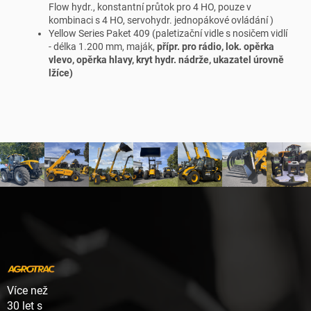
Flow hydr., konstantní průtok pro 4 HO, pouze v
kombinaci s 4 HO, servohydr. jednopákové ovládání )
Yellow Series Paket 409 (paletizační vidle s nosičem vidlí
- délka 1.200 mm, maják,
přípr. pro rádio, lok. opěrka
vlevo, opěrka hlavy, kryt hydr. nádrže, ukazatel úrovně
lžíce)
Z
á
p
a
t
í
Více než
30 let s