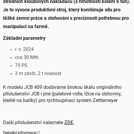
středních kloubových nakladačů (s hmotností kolem 6 tun).
Je to vysoce produktivní stroj, který kombinuje sílu pro
těžké zemní práce a stohování s precizností potřebnou pro
manipulaci na farmě.
Základní parametry
r. v. 2024
cca 30 Mth
75 PS
3 m zdvih, 2 t nosnost
K modelu JCB 409 dodáváme širokou škálu originálního
příslušenství JCB i jiné (paletové vidle, lžíce na obiloviny,
kleště na balíky) pro rychloupínací systém Zettlemeyer.
Další příslušenství naleznete
ZDE
.
Detailní informace